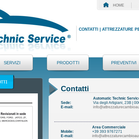
HOME
CONTATTI | ATTREZZATURE P
SERVIZI
PRODOTTI
PREVENTIVI
Contatti
Automatic Technic Servic
Sede:
Via degli Artigiani, 23B |
E-mail:
info@attrezzaturecambioau
Area Commerciale
Mobile:
+39 393 9767271
E-mail:
info@attrezzaturecambioaut