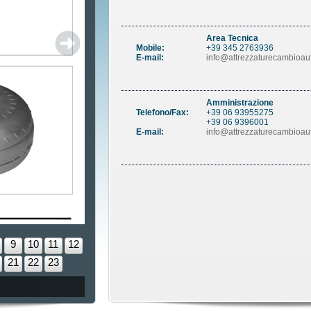
Area Tecnica
Mobile:
+39 345 2763936
E-mail:
info@attrezzaturecambioaut
Amministrazione
Telefono/Fax:
+39 06 93955275
+39 06 9396001
E-mail:
info@attrezzaturecambioaut
9
10
11
12
21
22
23