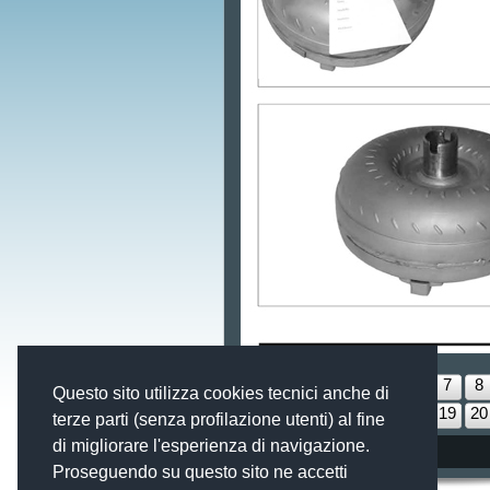
1
2
3
4
5
6
7
8
Questo sito utilizza cookies tecnici anche di
13
14
15
16
17
18
19
20
terze parti (senza profilazione utenti) al fine
di migliorare l'esperienza di navigazione.
Convertitori
Proseguendo su questo sito ne accetti